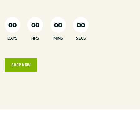
00
00
00
00
DAYS
HRS
MINS
SECS
SHOP NOW